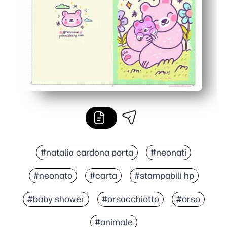
#natalia cardona porta
#neonati
#neonato
#carta
#stampabili hp
#baby shower
#orsacchiotto
#orso
#animale