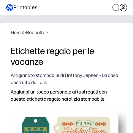
Printables
Home
>
Raccolte
>
Etichette regalo per le
vacanze
Artigianato stampabile di Brittany Jepsen - La casa
costruita da Lars
Aggiungi un tocco personale ai tuoi regali con
questa etichetta regalo natalizia stampabile!
Perché funziona:
Stampa in pochi minuti: basta stampare, tagliare, perfora
Design festivi combinabili: completano qualsiasi confezi
Personalizzalo: aggiungi nomi, brevi note e una piccola 