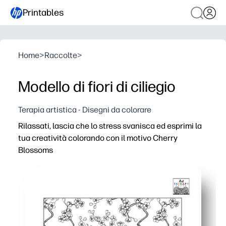
Printables
Home
>
Raccolte
>
Modello di fiori di ciliegio
Terapia artistica - Disegni da colorare
Rilassati, lascia che lo stress svanisca ed esprimi la
tua creatività colorando con il motivo Cherry
Blossoms
Perché funziona:
È possibile stampare e iniziare in pochi minuti, senza ne
I motivi ripetuti dei fiori di ciliegio guidano una coloraz
Perfetto per la casa, l'aula o il tempo libero: un'attività
Ristampa in qualsiasi momento per esplorare nuove palett