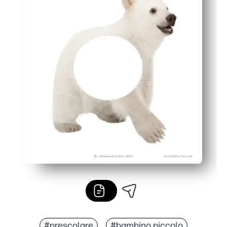
#prescolare
#bambino piccolo