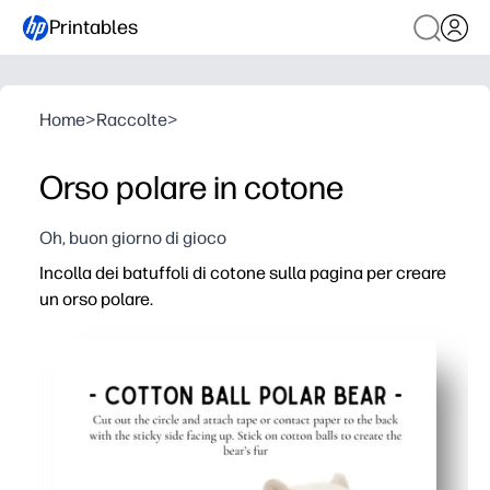
Printables
Home
>
Raccolte
>
Orso polare in cotone
Oh, buon giorno di gioco
Incolla dei batuffoli di cotone sulla pagina per creare
un orso polare.
Perché funziona:
È pronto all'uso: basta aggiungere batuffoli di cotone e 
Sviluppa le capacità motorie e la coordinazione occhio-
Ottieni una grafica 3D ricca di sensori che mantiene le
Puoi innescare rapide conversazioni sull'Artico: habitat