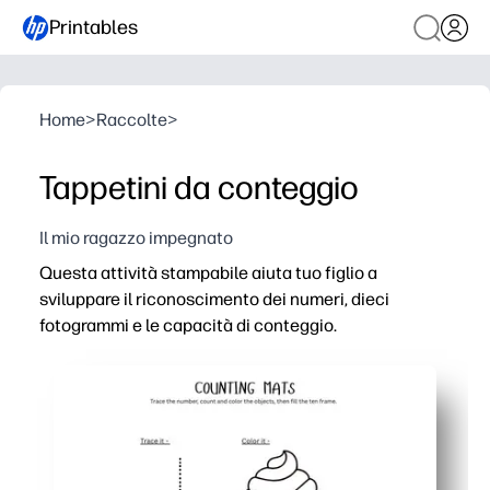
Printables
Home
>
Raccolte
>
Tappetini da conteggio
Il mio ragazzo impegnato
Questa attività stampabile aiuta tuo figlio a
sviluppare il riconoscimento dei numeri, dieci
fotogrammi e le capacità di conteggio.
Perché funziona:
Comodità di stampa e riproduzione: basta stampare, afferr
Le immagini a dieci fotogrammi aumentano il senso dei n
Flessibile per casa o in classe: perfetto per centri, picc
Riutilizzabile e adattabile: laminato facile da pulire e di