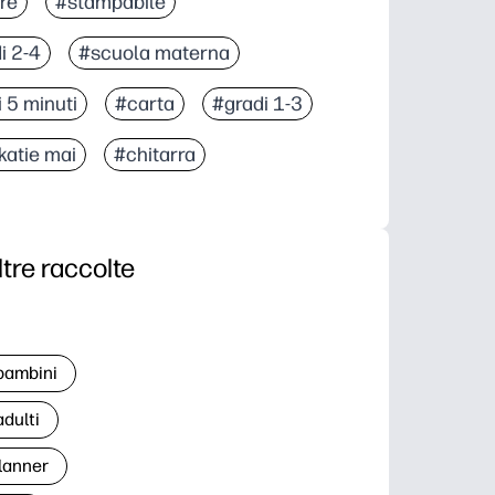
re
#stampabile
i 2-4
#scuola materna
 5 minuti
#carta
#gradi 1-3
katie mai
#chitarra
ltre raccolte
 bambini
adulti
lanner