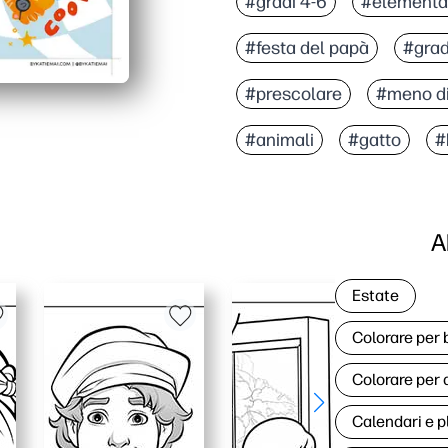
#gradi 4-6
#elementa
#festa del papà
#grad
#prescolare
#meno di
#animali
#gatto
#
A
Estate
Colorare per
Colorare per 
Calendari e p