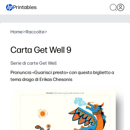
Printables
Home
>
Raccolte
>
Carta Get Well 9
Serie di carte Get Well
Pronuncia «Guarisci presto» con questo biglietto a
tema drago di Erikas Chesonis
Perché funziona:
Puoi stampare, piegare e consegnare in pochi minuti, se
La stravagante arte del drago solleva lo spirito per bamb
L'interno bianco offre spazio per aggiungere una nota p
La comodità a casa ti evita di recarti in negozio e arriv