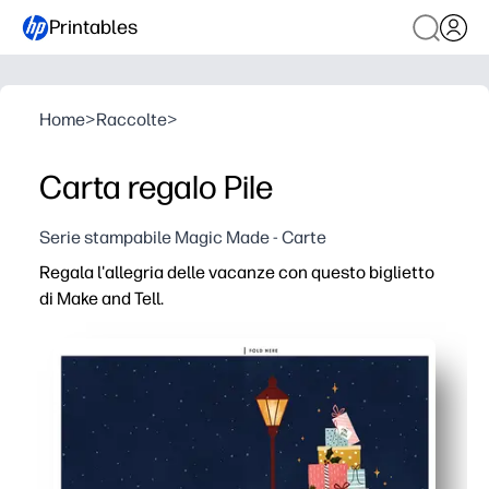
Printables
Home
>
Raccolte
>
Carta regalo Pile
Serie stampabile Magic Made - Carte
Regala l'allegria delle vacanze con questo biglietto
di Make and Tell.
Perché funziona:
Si stampa e si piega in pochi minuti, senza preparazione
L'interno è bianco: personalizza una nota sincera o cons
Ottieni un design vivace e moderno che sembra acquistato
Puoi stamparne una o più, ideale per regali dell'ultimo 