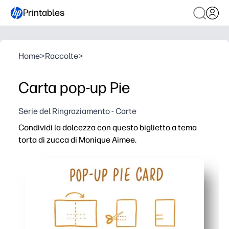
Printables
Home
>
Raccolte
>
Carta pop-up Pie
Serie del Ringraziamento - Carte
Condividi la dolcezza con questo biglietto a tema
torta di zucca di Monique Aimee.
Perché funziona:
Veloce da realizzare: basta stampare, tagliare e piegar
I passaggi adatti ai bambini aumentano le capacità moto
Versatile per le vacanze autunnali, i biglietti di ringraz
Poco disordine: utilizza carta normale, forbici e colla,