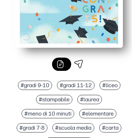
#gradi 9-10
#gradi 11-12
#liceo
#stampabile
#laurea
#meno di 10 minuti
#elementare
#gradi 7-8
#scuola media
#carta