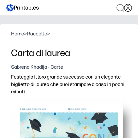
Printables
Home
>
Raccolte
>
Carta di laurea
Sabrena Khadija - Carte
Festeggia il loro grande successo con un elegante
biglietto di laurea che puoi stampare a casa in pochi
minuti.
Perché funziona:
Puoi stampare, piegare, firmare, senza bisogno di prepar
Design nitido e pronto per le celebrazioni che si adat
Ampio spazio interno per messaggi sinceri, firme di cla
Perfetto per congratulazioni dell'ultimo minuto: ristamp