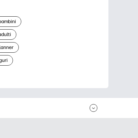
 bambini
adulti
lanner
guri