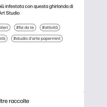
iù infestata con questa ghirlanda di
Art Studio
tieri
#fai da te
#attività
età
#studio d'arte papermint
ltre raccolte