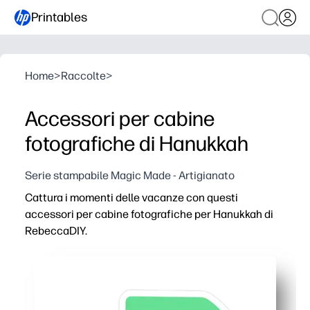
Printables
Home
>
Raccolte
>
Accessori per cabine
fotografiche di Hanukkah
Serie stampabile Magic Made - Artigianato
Cattura i momenti delle vacanze con questi
accessori per cabine fotografiche per Hanukkah di
RebeccaDIY.
Perché funziona:
Puoi stampare, tagliare e festeggiare in pochi minuti, s
Menorah giocose, dreidel e frasi festive fanno posare e 
Perfetto per aule, riunioni di famiglia ed eventi comunitar