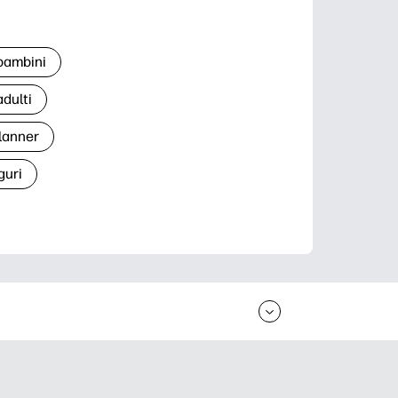
 bambini
adulti
lanner
guri