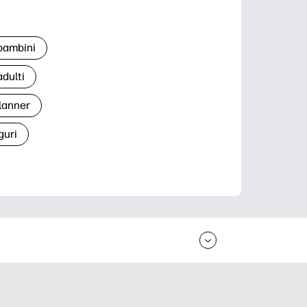
 bambini
adulti
lanner
guri