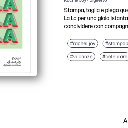
Rachel Joy - Biglietto
Stampa, taglia e piega quest
La La per una gioia istan
condividere con compagni di
Perché funziona:
Zero preparazione: bast
#rachel joy
#stampab
Design adatto ai bambini
#vacanze
#celebrare
Usi flessibili: perfetto p
Tocco personale: l'inter
A