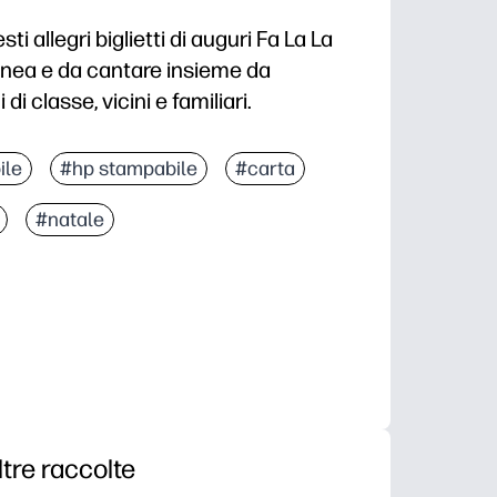
i allegri biglietti di auguri Fa La La
tanea e da cantare insieme da
 classe, vicini e familiari.
a stampare su carta o cartoncino A4, quindi tagliare
ile
#hp stampabile
#carta
: l'audace look di Fa La La entusiasma i bambini all'i
#natale
er scambi in classe, inviti a feste, etichette regalo o 
no bianco lascia molto spazio per appunti, scarabocc
ltre raccolte