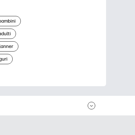
 bambini
adulti
lanner
guri