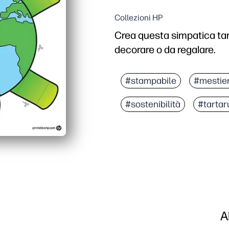
Collezioni HP
Crea questa simpatica tart
decorare o da regalare.
#stampabile
#mestie
#sostenibilità
#tartar
A