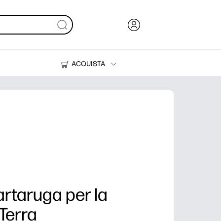
ACQUISTA
Inchiostri, toner e carta
Stampanti
artaruga per la
 Terra