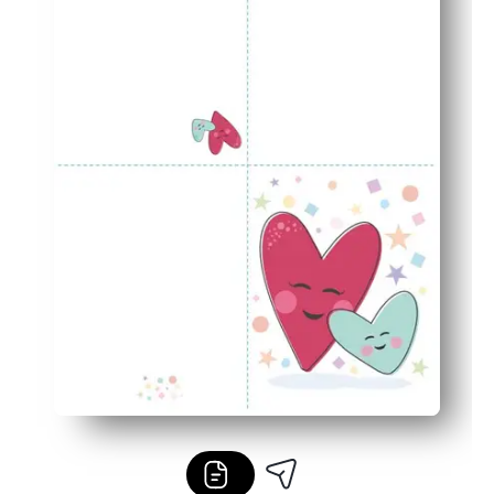
Adatto a classi e famiglie: stampa più copie per fratelli