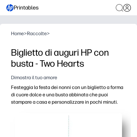
Printables
Home
>
Raccolte
>
Biglietto di auguri HP con
busta - Two Hearts
Dimostra il tuo amore
Festeggia la festa dei nonni con un biglietto a forma
di cuore dolce e una busta abbinata che puoi
stampare a casa e personalizzare in pochi minuti.
Perché funziona:
Comodità senza preparazione: scarica, stampa su carta fo
Personalizzazione pensata per i bambini: consenti ai ba
Risparmia tempo: salta il negozio e crea una carta prem