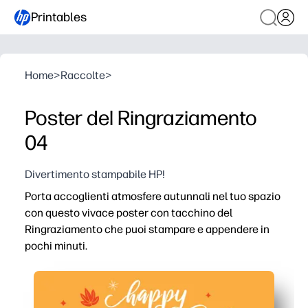
Printables
Home
>
Raccolte
>
Poster del Ringraziamento
04
Divertimento stampabile HP!
Porta accoglienti atmosfere autunnali nel tuo spazio
con questo vivace poster con tacchino del
Ringraziamento che puoi stampare e appendere in
pochi minuti.
Perché funziona:
Decorazioni stagionali senza preparazione: basta stam
Coinvolge i bambini in chiacchiere natalizie: usa l'auda