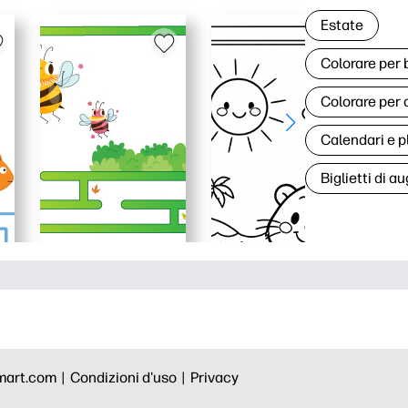
Estate
Colorare per
Colorare per 
Calendari e p
Biglietti di au
mart.com |
Condizioni d'uso |
Privacy