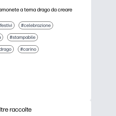
amonete a tema drago da creare
festivi
#celebrazione
à
#stampabile
drago
#carino
ltre raccolte