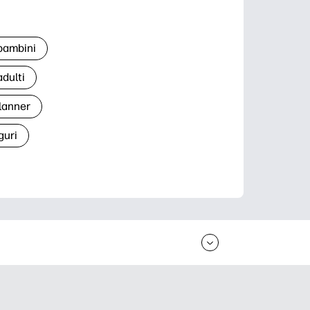
 bambini
adulti
lanner
guri