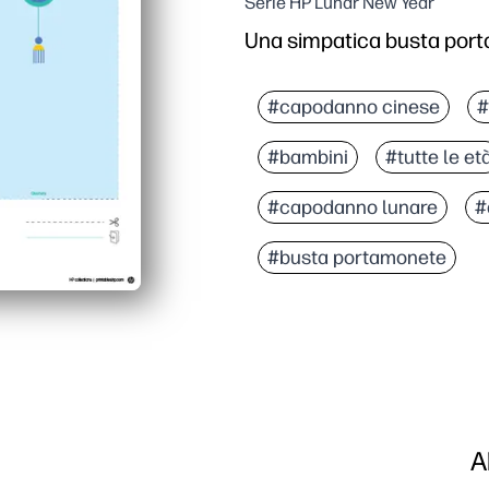
Serie HP Lunar New Year
Una simpatica busta port
#capodanno cinese
#
#bambini
#tutte le et
#capodanno lunare
#
#busta portamonete
A