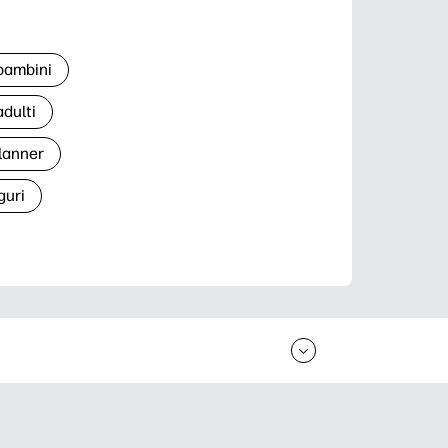
 bambini
adulti
lanner
guri