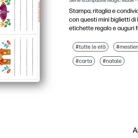
Serie stampabile Magic Made -
Stampa, ritaglia e condivid
con questi mini biglietti di
etichette regalo e auguri f
Perché funziona:
Comodità senza preparazio
#tutte le età
#mestie
Dimensioni adatte ai bam
#carta
#natale
Versatilità d'uso ovunque:
Meno sprechi, più contro
A