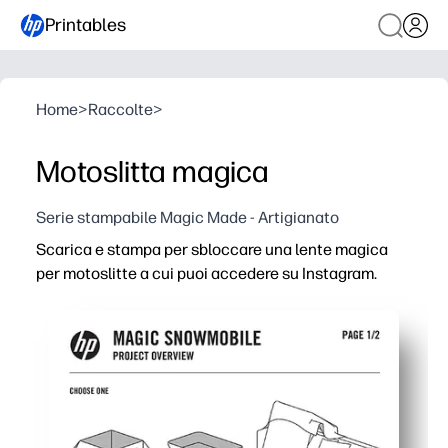
Printables
Home
>
Raccolte
>
Motoslitta magica
Serie stampabile Magic Made - Artigianato
Scarica e stampa per sbloccare una lente magica
per motoslitte a cui puoi accedere su Instagram.
Perché funziona:
Ottieni un'attività senza preparazione: basta stampare,
I bambini si immergono nel gioco AR: si muovono, posan
Perfetto per casa o in classe: una breve pausa cerebra
Un foglio, di grande impatto: facile da condividere, ripete