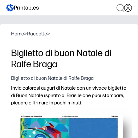
Printables
Home
>
Raccolte
>
Biglietto di buon Natale di
Ralfe Braga
Biglietto di buon Natale di Ralfe Braga
Invia calorosi auguri di Natale con un vivace biglietto
di Buon Natale ispirato al Brasile che puoi stampare,
piegare e firmare in pochi minuti.
Perché funziona:
Stampa a domicilio senza preparazione: perfetta per gli
I vivaci colori brasiliani e i dettagli della natura fanno
Ideale per le aule e la famiglia: una rapida attività da s