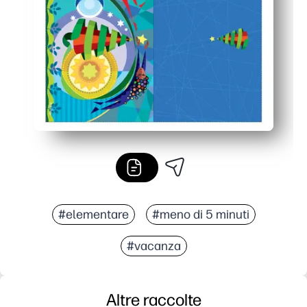
Stampe su carta standard o A4 per una facile condivision
#elementare
#meno di 5 minuti
#vacanza
Altre raccolte