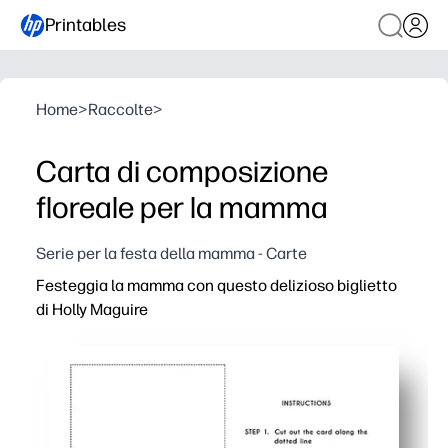
Printables
Home
>
Raccolte
>
Carta di composizione
floreale per la mamma
Serie per la festa della mamma - Carte
Festeggia la mamma con questo delizioso biglietto
di Holly Maguire
Perché funziona:
Stampa, piega e festeggia in pochi minuti: perfetto per 
La copertina disegnata da un artista rende il tuo saluto 
Interno bianco per poterlo personalizzare: i bambini po
Stampa in modo pulito su carta da lettere o A4 con qua