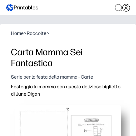
Printables
Home
>
Raccolte
>
Carta Mamma Sei
Fantastica
Serie per la festa della mamma - Carte
Festeggia la mamma con questo delizioso biglietto
di June Digan
Perché funziona:
Stampa, piega e firma in pochi minuti: perfetto per le so
Le splendide opere d'arte ad acquerello offrono un aspe
Interno vuoto in modo da poter personalizzare il tuo me
Formato per lettere statunitensi o A4, facile da stampar