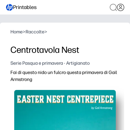
Printables
Home
>
Raccolte
>
Centrotavola Nest
Serie Pasqua e primavera - Artigianato
Fai di questo nido un fulcro questa primavera di Gail
Armstrong
Perché funziona:
Si stampa su carta o cartoncino normale, quindi si taglia,
Ottieni un mestiere adatto ai bambini che sviluppa le ca
Crei un centrotavola poco disordinato con allegri color
Goditi i dettagli disegnati dall'artista da Gail Armstrong 