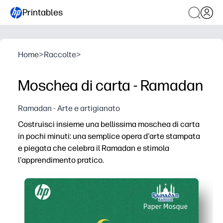
Printables
Home
>
Raccolte
>
Moschea di carta - Ramadan
Ramadan - Arte e artigianato
Costruisci insieme una bellissima moschea di carta
in pochi minuti: una semplice opera d'arte stampata
e piegata che celebra il Ramadan e stimola
l'apprendimento pratico.
Perché funziona:
Non è necessaria alcuna preparazione: basta stampare, t
Mantiene i bambini impegnati nella costruzione pratica, 
Apre conversazioni adeguate all'età sul Ramadan, sull'a