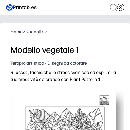
Printables
Home
>
Raccolte
>
Modello vegetale 1
Terapia artistica - Disegni da colorare
Rilassati, lascia che lo stress svanisca ed esprimi la
tua creatività colorando con Plant Pattern 1
Perché funziona:
Print-and-go: non è necessaria alcuna preparazione, bast
Una semplice pausa consapevole che aiuta a calmare la 
Migliora la concentrazione e il controllo motorio di precis
Flessibile a casa o a scuola: puoi stampare multipli, ridim