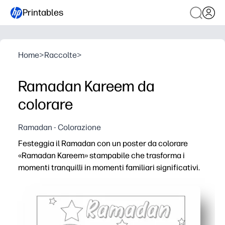
Printables
Home
>
Raccolte
>
Ramadan Kareem da
colorare
Ramadan - Colorazione
Festeggia il Ramadan con un poster da colorare
«Ramadan Kareem» stampabile che trasforma i
momenti tranquilli in momenti familiari significativi.
Perché funziona:
Pronto in pochi minuti: basta stampare, colorare e visua
Mantiene i bambini impegnati durante il Ramadan, perfetto
Sviluppa il controllo motorio e la creatività, ottimo per