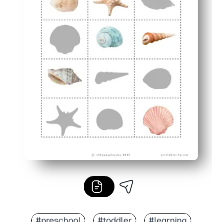
#preschool
#toddler
#learning