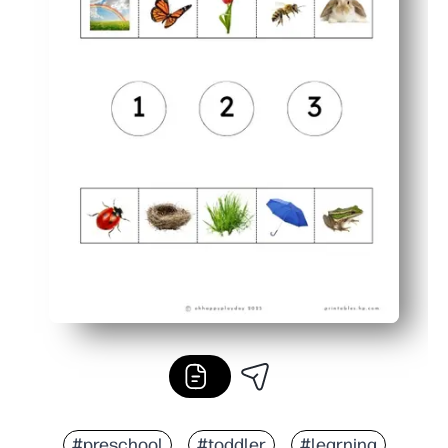
#preschool
#toddler
#learning