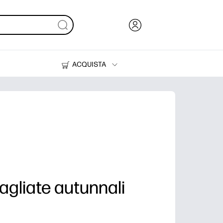
ACQUISTA
Inchiostri, toner e carta
Stampanti
agliate autunnali