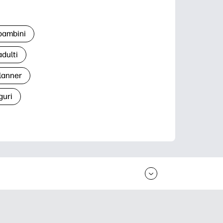
 bambini
adulti
lanner
guri