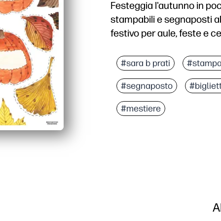
Festeggia l'autunno in poch
stampabili e segnaposti ab
festivo per aule, feste e ce
Perché funziona:
Set stampabile senza pr
#sara b prati
#stampab
Pezzi versatili adatti pe
#segnaposto
#bigliet
I segnaposti semplifica
Il taglio e l'arrangiame
#mestiere
A