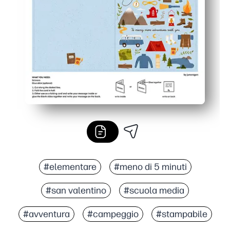
#elementare
#meno di 5 minuti
#san valentino
#scuola media
#avventura
#campeggio
#stampabile