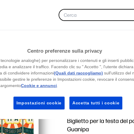
PREFERITE
Centro preferenze sulla privacy
 tecnologie analoghe) per personalizzare i contenuti e gli inserti pubblicita
edia e analizzare il traffico. Facendo clic su " Accetto ", l'utente dichiar
a di condividere informazioni
(Quali dati raccogliamo)
sull'utilizzo del 
 possibile gestire le preferenze in Impostazioni cookie, revocare il conse
l'argomento
Cookie e annunci
.
Top Shelf Pap
Impostazioni cookie
Accetta tutti i cookie
Serie per la festa del papà
Biglietto per la festa del p
Guanipa