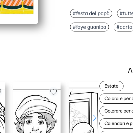
#festa del papà
#tutt
#faye guanipa
#carta
A
Estate
Colorare per
Colorare per 
Calendari e p