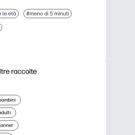
e le età
#meno di 5 minuti
ltre raccolte
 bambini
adulti
lanner