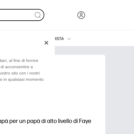
ACQUISTA
Inchiostri, toner e carta
Stampanti
ri, al fine di fornire
a di acconsentire a
nostro sito con i nostri
nso in qualsiasi momento
à
apà per un papà di alto livello di Faye