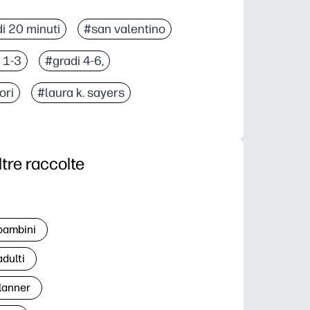
i 20 minuti
#san valentino
 1-3
#gradi 4-6,
ori
#laura k. sayers
ltre raccolte
 bambini
adulti
lanner