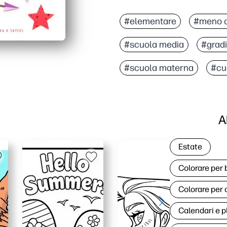
#elementare
#meno d
#scuola media
#gradi
#scuola materna
#cu
A
Estate
Colorare per
Colorare per 
Calendari e p