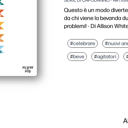
SERIE DI CAPODANNO - ARTIG
Questo è un modo divertente
da chi viene la bevanda du
problemi! - Di Allison Whit
Perché funziona:
Puoi stampare, tagliare 
#celebrare
#nuovi an
Evitate gli sprechi di b
#beve
#agitatori
Puoi etichettare qualsia
Ottieni design festivi c
A