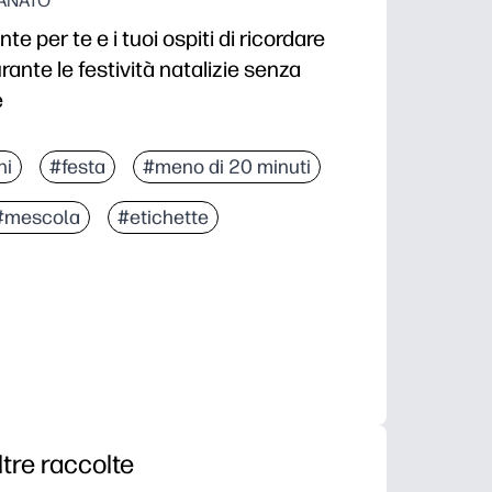
IANATO
 per te e i tuoi ospiti di ricordare
rante le festività natalizie senza
e
e incollare in pochi minuti, senza strumenti o prepara
ni
#festa
#meno di 20 minuti
evande: meno germi sostituiti e ricariche sprecate.
#mescola
#etichette
si bicchiere o tazza: cannucce, steli, manici, lattine 
he tutti amano: ristampali in qualsiasi momento per le 
ltre raccolte