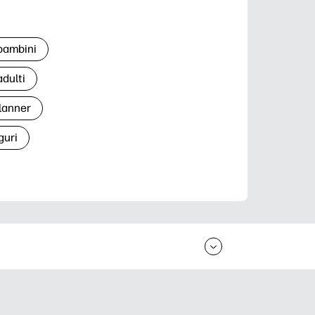
 bambini
adulti
lanner
guri