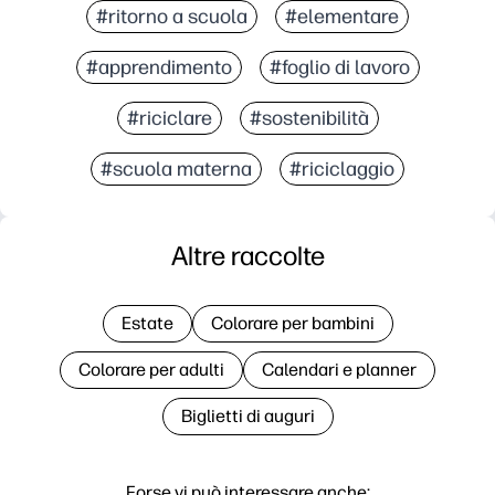
#ritorno a scuola
#elementare
#apprendimento
#foglio di lavoro
#riciclare
#sostenibilità
#scuola materna
#riciclaggio
Altre raccolte
Estate
Colorare per bambini
Colorare per adulti
Calendari e planner
Biglietti di auguri
Forse vi può interessare anche: