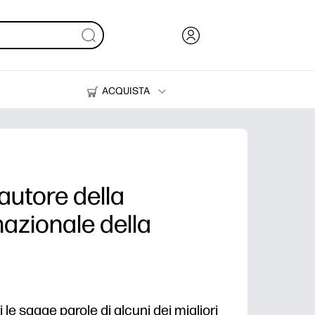
ACQUISTA
Inchiostri, toner e carta
Stampanti
'autore della
nazionale della
i le sagge parole di alcuni dei migliori