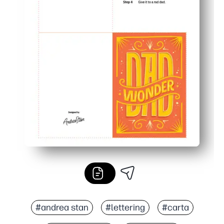
#andrea stan
#lettering
#carta