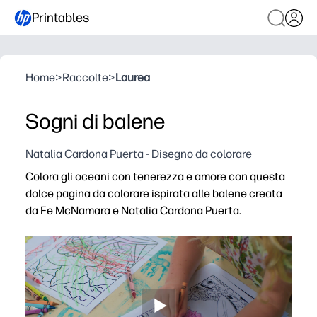
Printables
Home
>
Raccolte
>
Laurea
Sogni di balene
Natalia Cardona Puerta - Disegno da colorare
Colora gli oceani con tenerezza e amore con questa
dolce pagina da colorare ispirata alle balene creata
da Fe McNamara e Natalia Cardona Puerta.
Perché funziona:
Print-and-go: non è necessaria alcuna preparazione, così 
I tuoi amanti dell'oceano si illuminano di simpatiche b
Puoi migliorare il controllo motorio, la scelta dei colori 
Usalo ovunque: mattinieri, stazioni artistiche, giri in auto