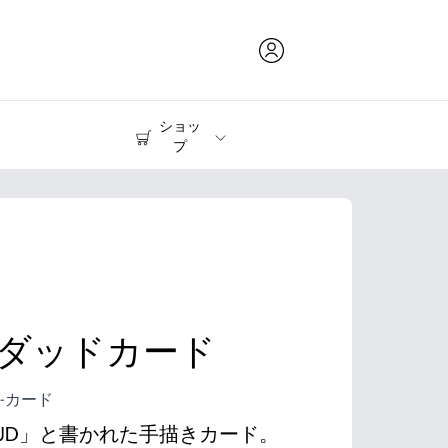
ショッ
プ
インク & トナー
プリンター
ダッドカード
-カード
YOUD」と書かれた手描きカード。