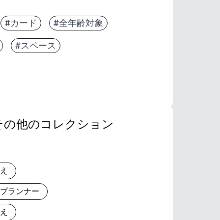
#カード
#全年齢対象
#スペース
その他のコレクション
りえ
とプランナー
りえ