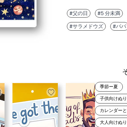
#父の日
#5 分未満
#サラメドウズ
#パパ
季節ー夏
子供向けぬ
カレンダー
大人向けぬ