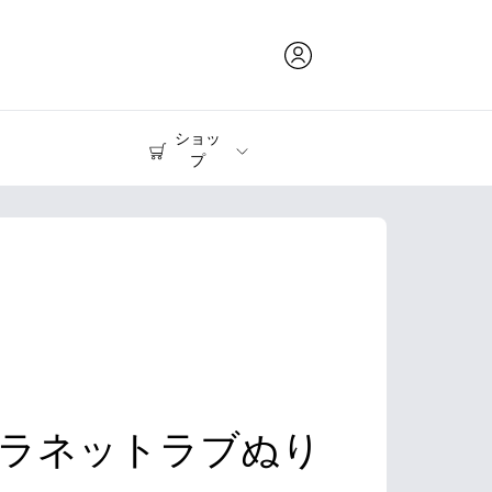
ショッ
プ
インク & トナー
プリンター
ラネットラブぬり