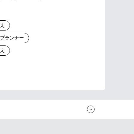
りえ
とプランナー
りえ