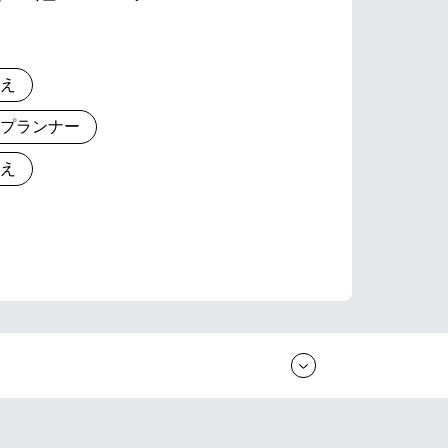
りえ
とプランナー
りえ