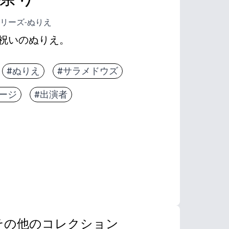
リーズ-ぬりえ
祝いのぬりえ。
#ぬりえ
#サラメドウズ
ージ
#出演者
その他のコレクション