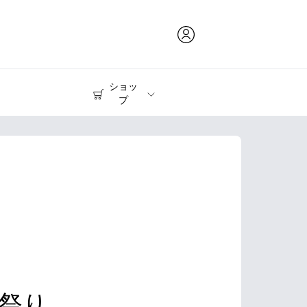
ショッ
プ
インク & トナー
プリンター
祭り