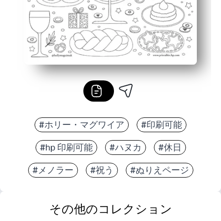
#ホリー・マグワイア
#印刷可能
#hp 印刷可能
#ハヌカ
#休日
#メノラー
#祝う
#ぬりえページ
その他のコレクション