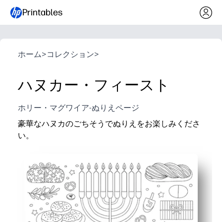
Printables
ホーム
>
コレクション
>
ハヌカー・フィースト
ホリー・マグワイア-ぬりえページ
豪華なハヌカのごちそうでぬりえをお楽しみくださ
い。
なぜ効果があるのか:
印刷してすぐに使えて便利-基本的なクレヨンやマー
メノラー、ドレイデル、ホリデーのおやつなど、ハヌ
集中力と細かい運動能力を養います。キャンドルを灯
すぐにデコレーションになります。壁に色を塗ってテ