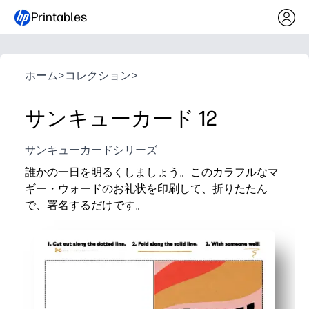
Printables
ホーム
>
コレクション
>
サンキューカード 12
サンキューカードシリーズ
誰かの一日を明るくしましょう。このカラフルなマ
ギー・ウォードのお礼状を印刷して、折りたたん
で、署名するだけです。
なぜ効果があるのか:
準備不要で便利-家庭用プリンターと標準用紙で数分で
鮮やかで子供に優しいアートワークで、メッセージが
保護者、教師、家族向けの多用途-教室のヘルパー、
カスタマイズが簡単-自分のメッセージ、落書き、署