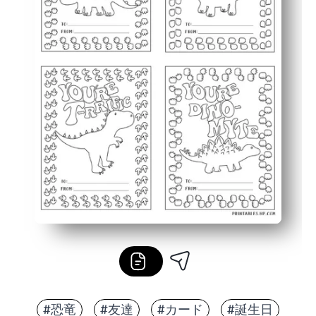
#恐竜
#友達
#カード
#誕生日