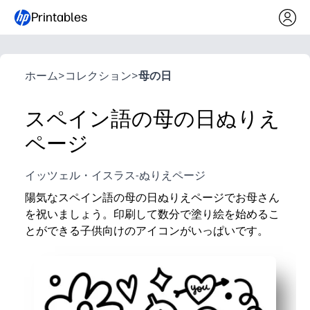
Printables
ホーム
>
コレクション
>
母の日
スペイン語の母の日ぬりえ
ページ
イッツェル・イスラス-ぬりえページ
陽気なスペイン語の母の日ぬりえページでお母さん
を祝いましょう。印刷して数分で塗り絵を始めるこ
とができる子供向けのアイコンがいっぱいです。
なぜ効果があるのか:
準備不要-印刷して教室、放課後、または家族との時間
すべての年齢層に対応-小さな手にはシンプルな形で
細かい運動練習、色認識、スペイン語の語彙力を養い