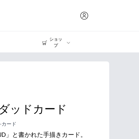
ショッ
プ
インク & トナー
プリンター
ダッドカード
-カード
YOUD」と書かれた手描きカード。