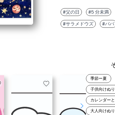
#父の日
#5 分未満
#サラメドウズ
#パパ
季節ー夏
子供向けぬ
カレンダー
大人向けぬ