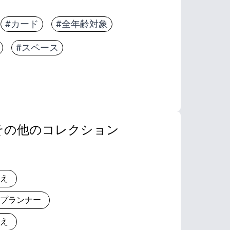
#カード
#全年齢対象
#スペース
その他のコレクション
りえ
とプランナー
りえ