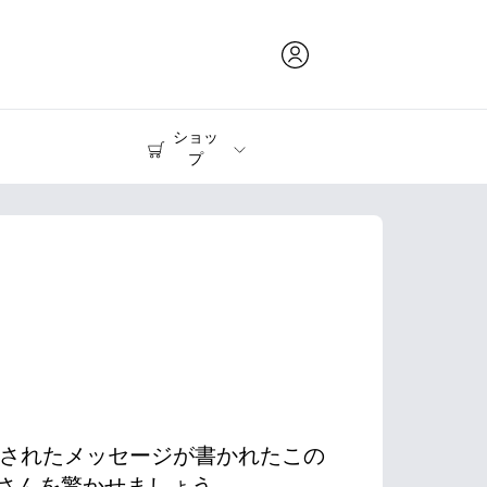
ショッ
プ
インク & トナー
プリンター
下に隠されたメッセージが書かれたこの
さんを驚かせましょう。