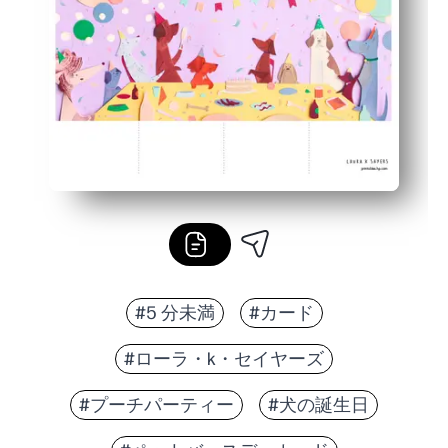
教室にも家族にも最適です。複数をすばやく作成して
#5 分未満
#カード
#ローラ・k・セイヤーズ
#プーチパーティー
#犬の誕生日