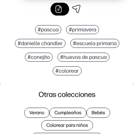
#pascua
#primavera
#danielle chandler
#escuela primaria
#conejito
#huevos de pascua
#colorear
Otras colecciones
Verano
Cumpleaños
Bebés
Colorear para niños