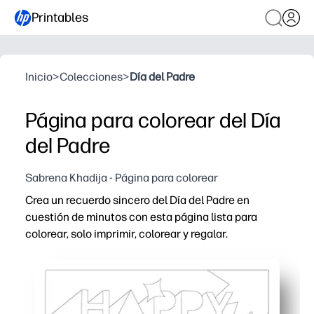
Printables
Inicio
>
Colecciones
>
Día del Padre
Página para colorear del Día
del Padre
Sabrena Khadija - Página para colorear
Crea un recuerdo sincero del Día del Padre en
cuestión de minutos con esta página lista para
colorear, solo imprimir, colorear y regalar.
Por qué funciona:
Verdaderamente sin preparación: puede imprimir en cas
Mantiene a los niños comprometidos: las obras de arte 
Desarrolla habilidades y gratitud: practica el control m