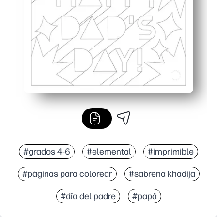
Flexible para cualquier entorno: úselo para aulas, desp
#grados 4-6
#elemental
#imprimible
#páginas para colorear
#sabrena khadija
#día del padre
#papá